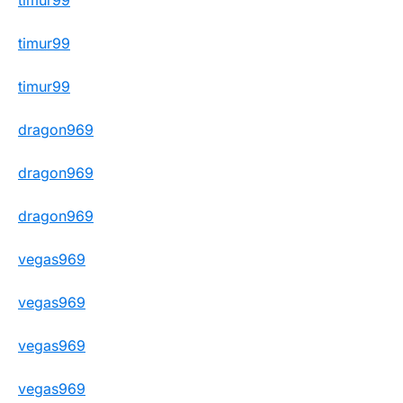
timur99
timur99
timur99
dragon969
dragon969
dragon969
vegas969
vegas969
vegas969
vegas969