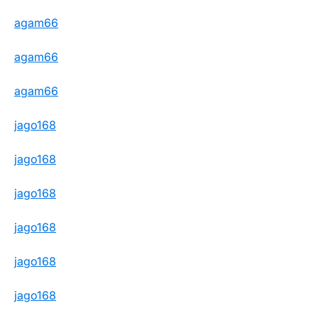
agam66
agam66
agam66
jago168
jago168
jago168
jago168
jago168
jago168