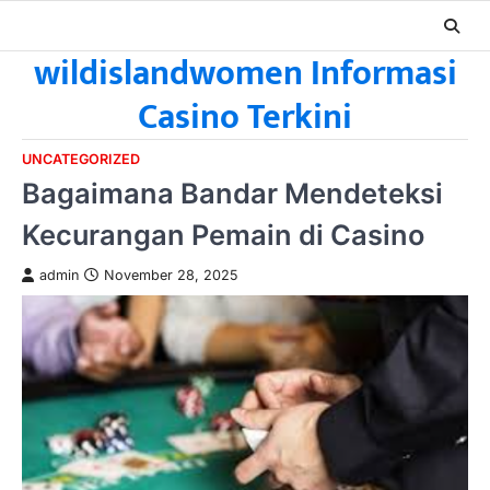
Skip
to
wildislandwomen Informasi
content
Casino Terkini
UNCATEGORIZED
Bagaimana Bandar Mendeteksi
Kecurangan Pemain di Casino
admin
November 28, 2025