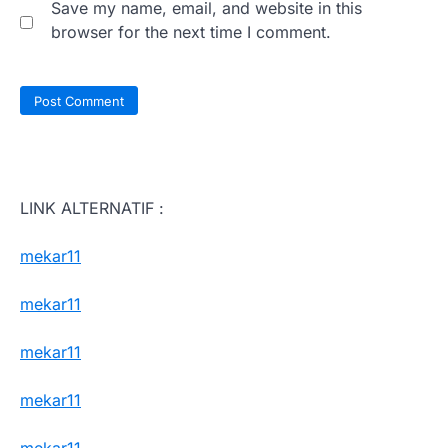
Save my name, email, and website in this
browser for the next time I comment.
LINK ALTERNATIF :
mekar11
mekar11
mekar11
mekar11