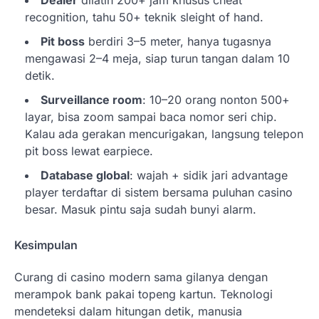
recognition, tahu 50+ teknik sleight of hand.
Pit boss
berdiri 3–5 meter, hanya tugasnya
mengawasi 2–4 meja, siap turun tangan dalam 10
detik.
Surveillance room
: 10–20 orang nonton 500+
layar, bisa zoom sampai baca nomor seri chip.
Kalau ada gerakan mencurigakan, langsung telepon
pit boss lewat earpiece.
Database global
: wajah + sidik jari advantage
player terdaftar di sistem bersama puluhan casino
besar. Masuk pintu saja sudah bunyi alarm.
Kesimpulan
Curang di casino modern sama gilanya dengan
merampok bank pakai topeng kartun. Teknologi
mendeteksi dalam hitungan detik, manusia