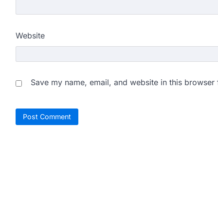
Website
Save my name, email, and website in this browser 