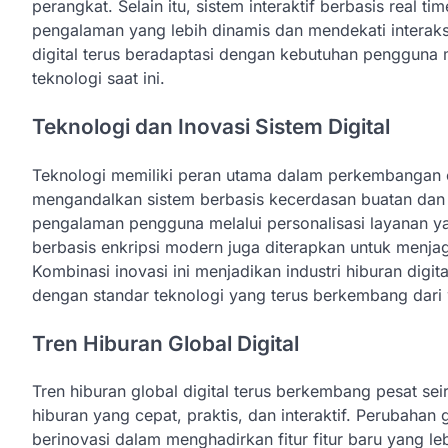
perangkat. Selain itu, sistem interaktif berbasis real
pengalaman yang lebih dinamis dan mendekati interaks
digital terus beradaptasi dengan kebutuhan penggun
teknologi saat ini.
Teknologi dan Inovasi Sistem Digital
Teknologi memiliki peran utama dalam perkembangan c
mengandalkan sistem berbasis kecerdasan buatan dan a
pengalaman pengguna melalui personalisasi layanan yan
berbasis enkripsi modern juga diterapkan untuk menja
Kombinasi inovasi ini menjadikan industri hiburan digita
dengan standar teknologi yang terus berkembang dari
Tren Hiburan Global Digital
Tren hiburan global digital terus berkembang pesat s
hiburan yang cepat, praktis, dan interaktif. Perubah
berinovasi dalam menghadirkan fitur fitur baru yang le