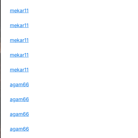
mekar11
mekar11
mekar11
mekar11
mekar11
agam66
agam66
agam66
agam66