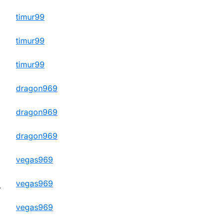
timur99
timur99
timur99
dragon969
dragon969
i
dragon969
vegas969
vegas969
⟶
vegas969