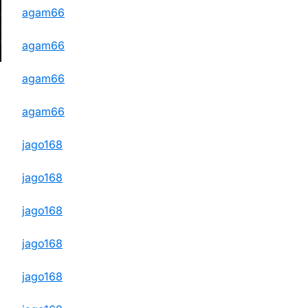
agam66
agam66
agam66
agam66
jago168
jago168
jago168
jago168
jago168