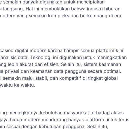
 time semakin banyak digunakan untuk menciptakan
i langsung. Hal ini membuktikan bahwa industri hiburan
a modern yang semakin kompleks dan berkembang di era
asino digital modern karena hampir semua platform kini
nalisis data. Teknologi ini digunakan untuk meningkatkan
g lebih akurat dan efisien. Selain itu, sistem keamanan
ga privasi dan keamanan data pengguna secara optimal.
l semakin maju, stabil, dan kompetitif di tingkat global
 waktu ke waktu.
eiring meningkatnya kebutuhan masyarakat terhadap akses
an gaya hidup modern mendorong banyak platform untuk teru
bih sesuai dengan kebutuhan pengguna. Selain itu,