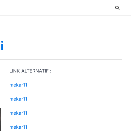
i
LINK ALTERNATIF :
mekar11
mekar11
mekar11
mekar11