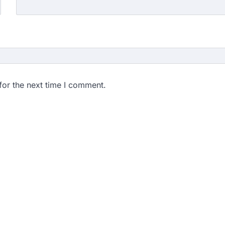
for the next time I comment.