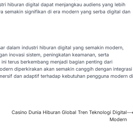
ri hiburan digital dapat menjangkau audiens yang lebih
 semakin signifikan di era modern yang serba digital dan
r dalam industri hiburan digital yang semakin modern,
ngan inovasi sistem, peningkatan keamanan, serta
ini terus berkembang menjadi bagian penting dari
modern diperkirakan akan semakin canggih dengan integrasi
mersif dan adaptif terhadap kebutuhan pengguna modern d
Casino Dunia Hiburan Global Tren Teknologi Digital
Modern