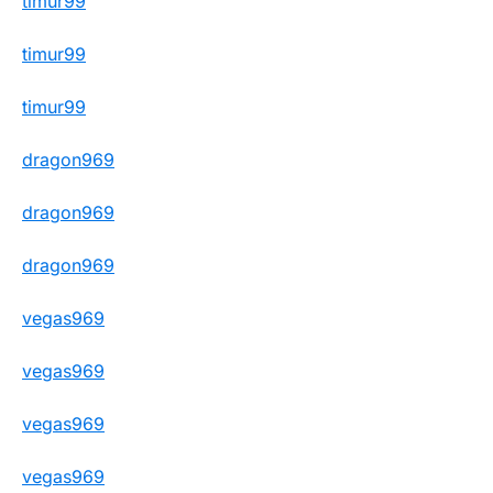
timur99
timur99
timur99
dragon969
dragon969
dragon969
vegas969
vegas969
vegas969
vegas969