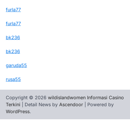
furla77
furla77
bk236
bk236
garuda55
rusa55
Copyright © 2026
wildislandwomen Informasi Casino
Terkini
| Detail News by
Ascendoor
| Powered by
WordPress
.