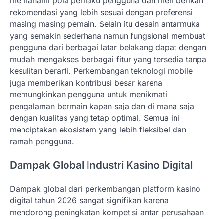
memahami pola perilaku pengguna dan memberikan
rekomendasi yang lebih sesuai dengan preferensi
masing masing pemain. Selain itu desain antarmuka
yang semakin sederhana namun fungsional membuat
pengguna dari berbagai latar belakang dapat dengan
mudah mengakses berbagai fitur yang tersedia tanpa
kesulitan berarti. Perkembangan teknologi mobile
juga memberikan kontribusi besar karena
memungkinkan pengguna untuk menikmati
pengalaman bermain kapan saja dan di mana saja
dengan kualitas yang tetap optimal. Semua ini
menciptakan ekosistem yang lebih fleksibel dan
ramah pengguna.
Dampak Global Industri Kasino Digital
Dampak global dari perkembangan platform kasino
digital tahun 2026 sangat signifikan karena
mendorong peningkatan kompetisi antar perusahaan