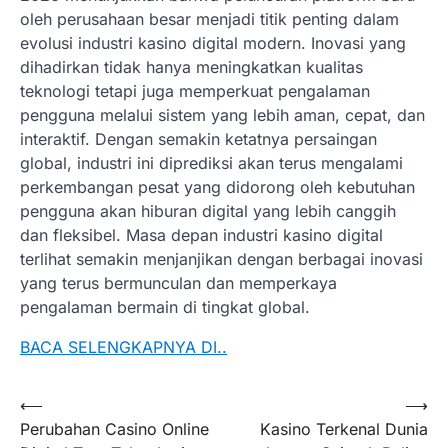
oleh perusahaan besar menjadi titik penting dalam
evolusi industri kasino digital modern. Inovasi yang
dihadirkan tidak hanya meningkatkan kualitas
teknologi tetapi juga memperkuat pengalaman
pengguna melalui sistem yang lebih aman, cepat, dan
interaktif. Dengan semakin ketatnya persaingan
global, industri ini diprediksi akan terus mengalami
perkembangan pesat yang didorong oleh kebutuhan
pengguna akan hiburan digital yang lebih canggih
dan fleksibel. Masa depan industri kasino digital
terlihat semakin menjanjikan dengan berbagai inovasi
yang terus bermunculan dan memperkaya
pengalaman bermain di tingkat global.
BACA SELENGKAPNYA DI..
Post
⟵
⟶
Perubahan Casino Online
Kasino Terkenal Dunia
navigation