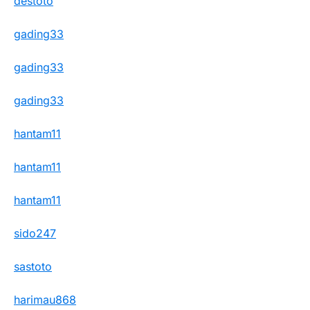
destoto
gading33
gading33
gading33
hantam11
hantam11
hantam11
sido247
sastoto
harimau868