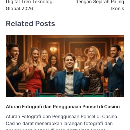
Digital Tren Teknologi
dengan Sejarah Paling
Global 2026
Ikonik
Related Posts
Aturan Fotografi dan Penggunaan Ponsel di Casino
Aturan Fotografi dan Penggunaan Ponsel di Casino.
Casino darat menerapkan larangan fotografi dan