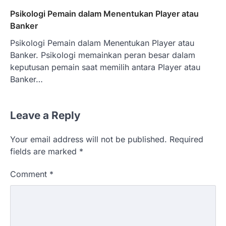
Psikologi Pemain dalam Menentukan Player atau
Banker
Psikologi Pemain dalam Menentukan Player atau
Banker. Psikologi memainkan peran besar dalam
keputusan pemain saat memilih antara Player atau
Banker…
Leave a Reply
Your email address will not be published.
Required
fields are marked
*
Comment
*