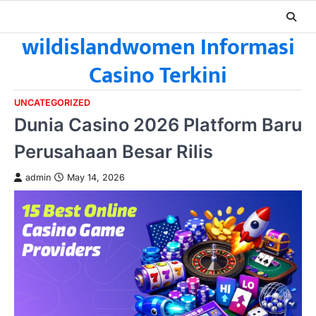
Skip
to
wildislandwomen Informasi
content
Casino Terkini
UNCATEGORIZED
Dunia Casino 2026 Platform Baru
Perusahaan Besar Rilis
admin
May 14, 2026