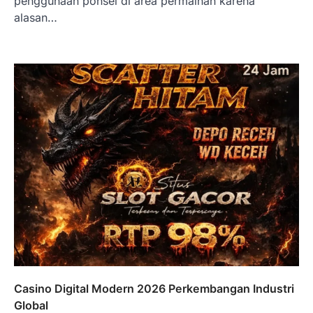
penggunaan ponsel di area permainan karena
alasan…
Casino Digital Modern 2026 Perkembangan Industri
Global