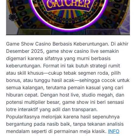
Game Show Casino Berbasis Keberuntungan. Di akhir
Desember 2025, game show casino live semakin
digemari karena sifatnya yang murni berbasis
keberuntungan. Format ini tak butuh strategi rumit
atau skill khusus—cukup tebak segmen roda, pilih
bonus, atau tunggu hasil acak—sehingga cocok untuk
semua kalangan, terutama pemain kasual yang cari
hiburan cepat. Dengan host live, studio megah, dan
potensi multiplier besar, game show ini beri sensasi
lotre interaktif yang adil dan transparan.
Popularitasnya melonjak karena hasil sepenuhnya
bergantung pada nasib baik, tanpa tekanan analisis
mendalam seperti di permainan meja klasik.
INFO