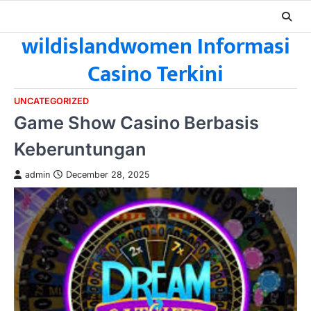
Skip
to
wildislandwomen Informasi
content
Casino Terkini
UNCATEGORIZED
Game Show Casino Berbasis
Keberuntungan
admin
December 28, 2025