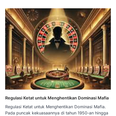
Regulasi Ketat untuk Menghentikan Dominasi Mafia
Regulasi Ketat untuk Menghentikan Dominasi Mafia.
Pada puncak kekuasaannya di tahun 1950-an hingga