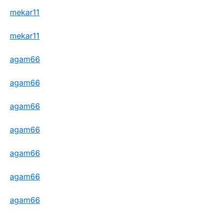
mekar11
mekar11
agam66
agam66
agam66
agam66
agam66
agam66
agam66