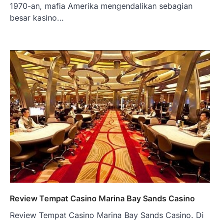
1970-an, mafia Amerika mengendalikan sebagian
besar kasino…
Review Tempat Casino Marina Bay Sands Casino
Review Tempat Casino Marina Bay Sands Casino. Di