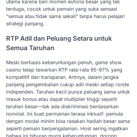
utama karena beri momen euforia besar yang tak
terduga, cocok untuk pemain yang suka sensasi
“semua atau tidak sama sekali” tanpa harus pelajari
strategi panjang.
RTP Adil dan Peluang Setara untuk
Semua Taruhan
Meski berbasis keberuntungan penuh, game show
casino tetap tawarkan RTP rata-rata 95-97% yang
kompetitif dan transparan. Artinya, dalam jangka
panjang pengembalian cukup adil meski setiap ronde
independen. Taruhan kecil punya peluang sama untuk
masuk bonus atau dapat multiplier tinggi seperti
taruhan besar—tak ada diskriminasi berdasarkan
nominal. Ini buat permainan terasa inklusif: pemula
dengan modal minim bisa rasakan hadiah besar sama
seperti pemain berpengalaman. Host sering ingatkan
bahwa ini hiburan murni keberuntungan, dorong