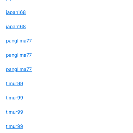
japan168
japan168
panglima77
panglima77
panglima77
timur99
timur99
timur99
timur99