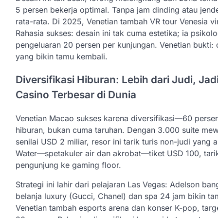
5 persen bekerja optimal. Tanpa jam dinding atau jendel
rata-rata. Di 2025, Venetian tambah VR tour Venesia v
Rahasia sukses: desain ini tak cuma estetika; ia psiko
pengeluaran 20 persen per kunjungan. Venetian bukti:
yang bikin tamu kembali.
Diversifikasi Hiburan: Lebih dari Judi, Jad
Casino Terbesar di Dunia
Venetian Macao sukses karena diversifikasi—60 persen
hiburan, bukan cuma taruhan. Dengan 3.000 suite mew
senilai USD 2 miliar, resor ini tarik turis non-judi ya
Water—spetakuler air dan akrobat—tiket USD 100, tari
pengunjung ke gaming floor.
Strategi ini lahir dari pelajaran Las Vegas: Adelson b
belanja luxury (Gucci, Chanel) dan spa 24 jam bikin ta
Venetian tambah esports arena dan konser K-pop, tar