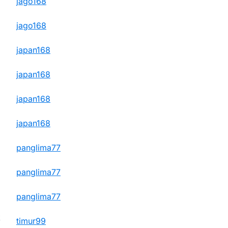
jago168
jago168
japan168
japan168
japan168
japan168
panglima77
panglima77
panglima77
k
timur99