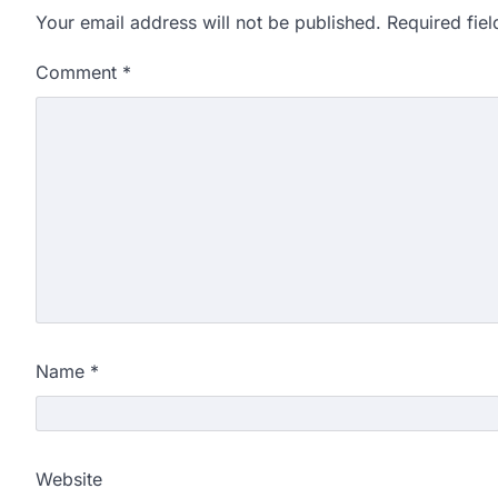
Your email address will not be published.
Required fie
Comment
*
Name
*
Website