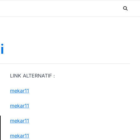
i
LINK ALTERNATIF :
mekar11
mekar11
mekar11
mekar11