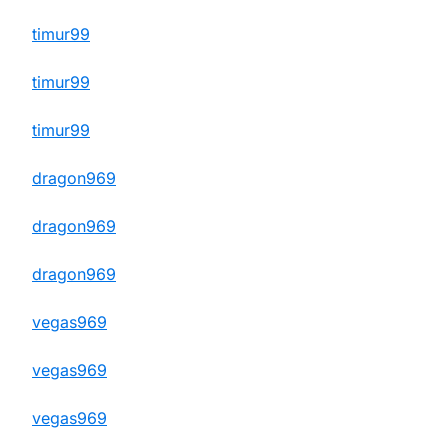
timur99
timur99
timur99
dragon969
dragon969
dragon969
vegas969
vegas969
vegas969