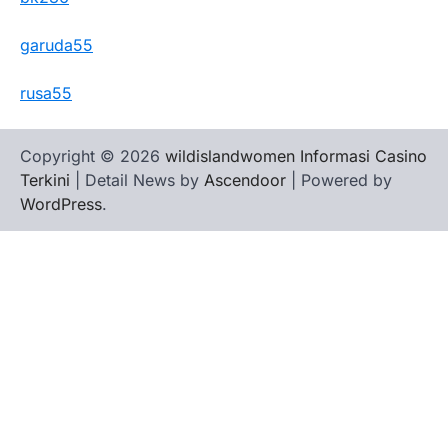
garuda55
rusa55
Copyright © 2026
wildislandwomen Informasi Casino
Terkini
| Detail News by
Ascendoor
| Powered by
WordPress
.