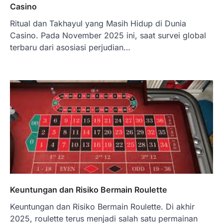
Casino
Ritual dan Takhayul yang Masih Hidup di Dunia
Casino. Pada November 2025 ini, saat survei global
terbaru dari asosiasi perjudian…
Keuntungan dan Risiko Bermain Roulette
Keuntungan dan Risiko Bermain Roulette. Di akhir
2025, roulette terus menjadi salah satu permainan