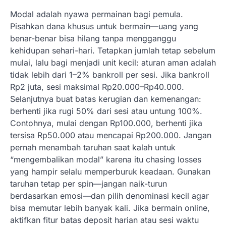
Modal adalah nyawa permainan bagi pemula.
Pisahkan dana khusus untuk bermain—uang yang
benar-benar bisa hilang tanpa mengganggu
kehidupan sehari-hari. Tetapkan jumlah tetap sebelum
mulai, lalu bagi menjadi unit kecil: aturan aman adalah
tidak lebih dari 1–2% bankroll per sesi. Jika bankroll
Rp2 juta, sesi maksimal Rp20.000–Rp40.000.
Selanjutnya buat batas kerugian dan kemenangan:
berhenti jika rugi 50% dari sesi atau untung 100%.
Contohnya, mulai dengan Rp100.000, berhenti jika
tersisa Rp50.000 atau mencapai Rp200.000. Jangan
pernah menambah taruhan saat kalah untuk
“mengembalikan modal” karena itu chasing losses
yang hampir selalu memperburuk keadaan. Gunakan
taruhan tetap per spin—jangan naik-turun
berdasarkan emosi—dan pilih denominasi kecil agar
bisa memutar lebih banyak kali. Jika bermain online,
aktifkan fitur batas deposit harian atau sesi waktu