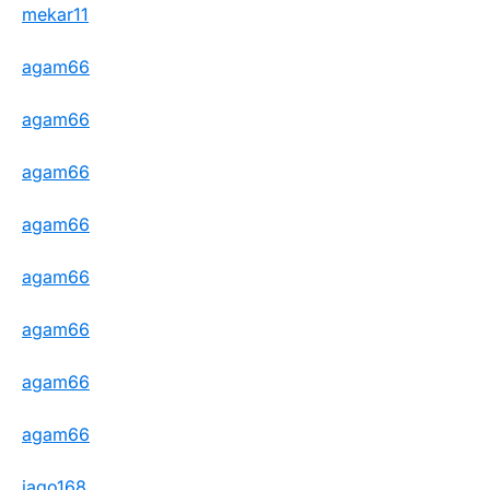
mekar11
agam66
agam66
agam66
agam66
agam66
agam66
agam66
agam66
jago168