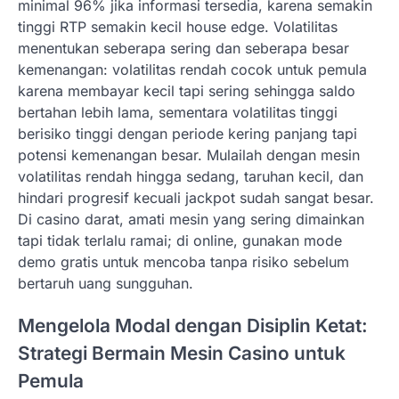
minimal 96% jika informasi tersedia, karena semakin
tinggi RTP semakin kecil house edge. Volatilitas
menentukan seberapa sering dan seberapa besar
kemenangan: volatilitas rendah cocok untuk pemula
karena membayar kecil tapi sering sehingga saldo
bertahan lebih lama, sementara volatilitas tinggi
berisiko tinggi dengan periode kering panjang tapi
potensi kemenangan besar. Mulailah dengan mesin
volatilitas rendah hingga sedang, taruhan kecil, dan
hindari progresif kecuali jackpot sudah sangat besar.
Di casino darat, amati mesin yang sering dimainkan
tapi tidak terlalu ramai; di online, gunakan mode
demo gratis untuk mencoba tanpa risiko sebelum
bertaruh uang sungguhan.
Mengelola Modal dengan Disiplin Ketat:
Strategi Bermain Mesin Casino untuk
Pemula