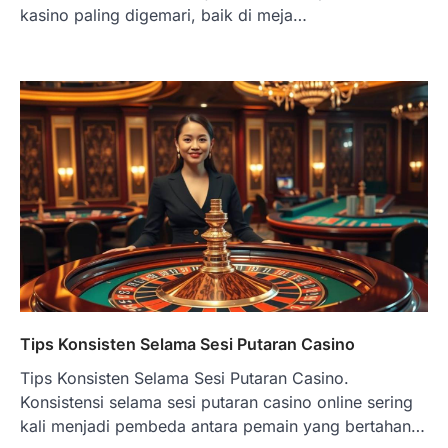
kasino paling digemari, baik di meja…
Tips Konsisten Selama Sesi Putaran Casino
Tips Konsisten Selama Sesi Putaran Casino.
Konsistensi selama sesi putaran casino online sering
kali menjadi pembeda antara pemain yang bertahan…