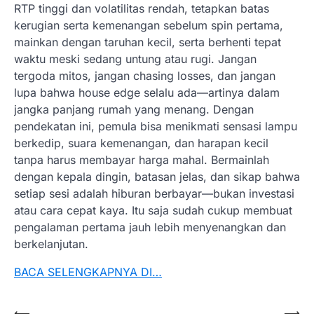
RTP tinggi dan volatilitas rendah, tetapkan batas
kerugian serta kemenangan sebelum spin pertama,
mainkan dengan taruhan kecil, serta berhenti tepat
waktu meski sedang untung atau rugi. Jangan
tergoda mitos, jangan chasing losses, dan jangan
lupa bahwa house edge selalu ada—artinya dalam
jangka panjang rumah yang menang. Dengan
pendekatan ini, pemula bisa menikmati sensasi lampu
berkedip, suara kemenangan, dan harapan kecil
tanpa harus membayar harga mahal. Bermainlah
dengan kepala dingin, batasan jelas, dan sikap bahwa
setiap sesi adalah hiburan berbayar—bukan investasi
atau cara cepat kaya. Itu saja sudah cukup membuat
pengalaman pertama jauh lebih menyenangkan dan
berkelanjutan.
BACA SELENGKAPNYA DI…
⟵
⟶