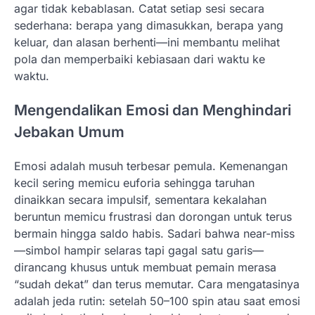
agar tidak kebablasan. Catat setiap sesi secara
sederhana: berapa yang dimasukkan, berapa yang
keluar, dan alasan berhenti—ini membantu melihat
pola dan memperbaiki kebiasaan dari waktu ke
waktu.
Mengendalikan Emosi dan Menghindari
Jebakan Umum
Emosi adalah musuh terbesar pemula. Kemenangan
kecil sering memicu euforia sehingga taruhan
dinaikkan secara impulsif, sementara kekalahan
beruntun memicu frustrasi dan dorongan untuk terus
bermain hingga saldo habis. Sadari bahwa near-miss
—simbol hampir selaras tapi gagal satu garis—
dirancang khusus untuk membuat pemain merasa
“sudah dekat” dan terus memutar. Cara mengatasinya
adalah jeda rutin: setelah 50–100 spin atau saat emosi