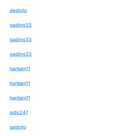
destoto
gading33
gading33
gading33
hantam11
hantam11
hantam11
sido247
sastoto