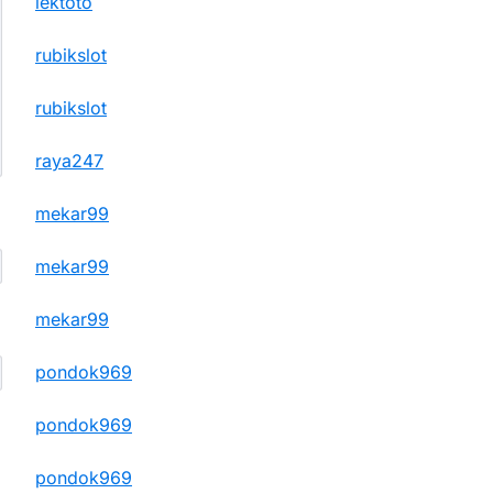
lektoto
rubikslot
rubikslot
raya247
mekar99
mekar99
mekar99
pondok969
pondok969
pondok969