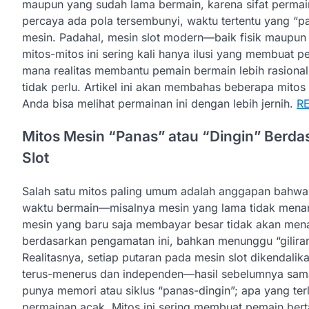
maupun yang sudah lama bermain, karena sifat permai
percaya ada pola tersembunyi, waktu tertentu yang “p
mesin. Padahal, mesin slot modern—baik fisik maupun
mitos-mitos ini sering kali hanya ilusi yang membuat
mana realitas membantu pemain bermain lebih rasional
tidak perlu. Artikel ini akan membahas beberapa mitos 
Anda bisa melihat permainan ini dengan lebih jernih.
R
Mitos Mesin “Panas” atau “Dingin” Berda
Slot
Salah satu mitos paling umum adalah anggapan bahwa m
waktu bermain—misalnya mesin yang lama tidak menan
mesin yang baru saja membayar besar tidak akan men
berdasarkan pengamatan ini, bahkan menunggu “giliran
Realitasnya, setiap putaran pada mesin slot dikendal
terus-menerus dan independen—hasil sebelumnya sama 
punya memori atau siklus “panas-dingin”; apa yang terl
permainan acak. Mitos ini sering membuat pemain bert