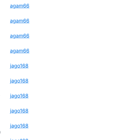
agam66
a
agam66
agam66
agam66
jago168
jago168
,
jago168
jago168
jago168
m