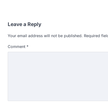
Leave a Reply
Your email address will not be published.
Required fie
Comment
*