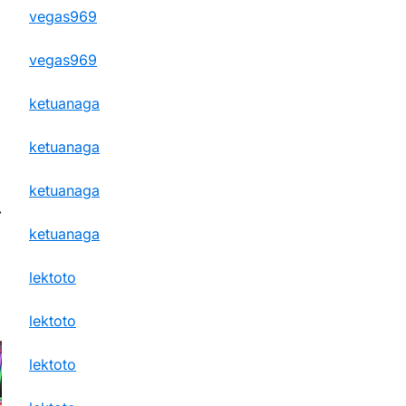
vegas969
vegas969
ketuanaga
ketuanaga
ketuanaga
⟶
ketuanaga
lektoto
lektoto
lektoto