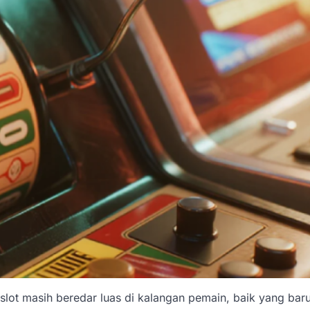
 slot masih beredar luas di kalangan pemain, baik yang bar