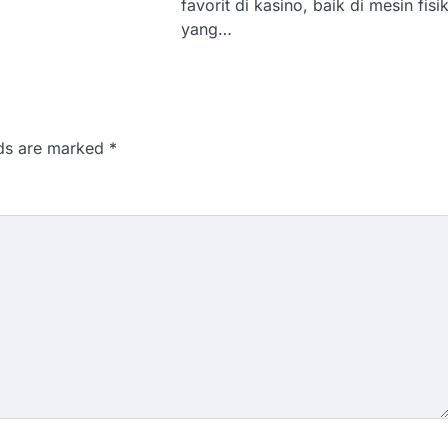
favorit di kasino, baik di mesin fisi
yang…
lds are marked
*