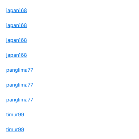
japan168
japan168
japan168
japan168
panglima77
panglima77
panglima77
timur99
timur99