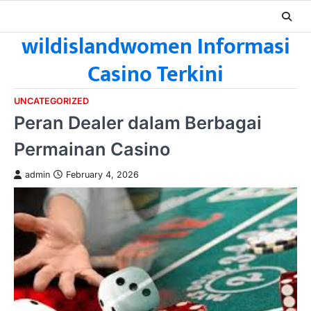
Skip
to
wildislandwomen Informasi
content
Casino Terkini
UNCATEGORIZED
Peran Dealer dalam Berbagai
Permainan Casino
admin
February 4, 2026