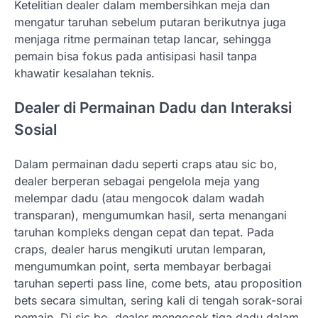
Ketelitian dealer dalam membersihkan meja dan
mengatur taruhan sebelum putaran berikutnya juga
menjaga ritme permainan tetap lancar, sehingga
pemain bisa fokus pada antisipasi hasil tanpa
khawatir kesalahan teknis.
Dealer di Permainan Dadu dan Interaksi
Sosial
Dalam permainan dadu seperti craps atau sic bo,
dealer berperan sebagai pengelola meja yang
melempar dadu (atau mengocok dalam wadah
transparan), mengumumkan hasil, serta menangani
taruhan kompleks dengan cepat dan tepat. Pada
craps, dealer harus mengikuti urutan lemparan,
mengumumkan point, serta membayar berbagai
taruhan seperti pass line, come bets, atau proposition
bets secara simultan, sering kali di tengah sorak-sorai
pemain. Di sic bo, dealer mengocok tiga dadu dalam