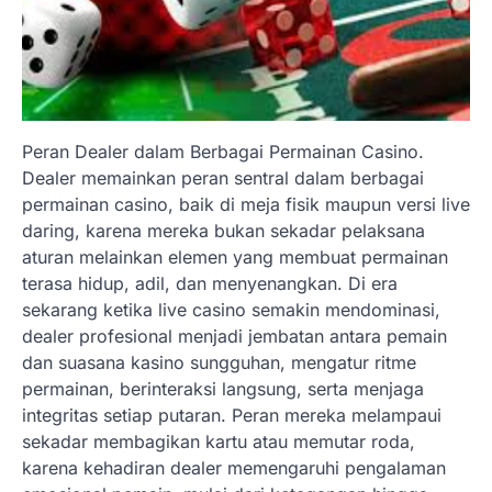
Peran Dealer dalam Berbagai Permainan Casino.
Dealer memainkan peran sentral dalam berbagai
permainan casino, baik di meja fisik maupun versi live
daring, karena mereka bukan sekadar pelaksana
aturan melainkan elemen yang membuat permainan
terasa hidup, adil, dan menyenangkan. Di era
sekarang ketika live casino semakin mendominasi,
dealer profesional menjadi jembatan antara pemain
dan suasana kasino sungguhan, mengatur ritme
permainan, berinteraksi langsung, serta menjaga
integritas setiap putaran. Peran mereka melampaui
sekadar membagikan kartu atau memutar roda,
karena kehadiran dealer memengaruhi pengalaman