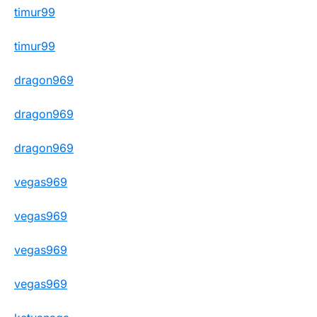
timur99
timur99
dragon969
dragon969
dragon969
vegas969
vegas969
vegas969
vegas969