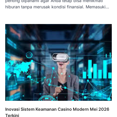
penting dipahami agar Anda tetap bisa menikmati
hiburan tanpa merusak kondisi finansial. Memasuki…
Inovasi Sistem Keamanan Casino Modern Mei 2026
Terkini