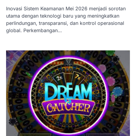
Inovasi Sistem Keamanan Mei 2026 menjadi sorotan
utama dengan teknologi baru yang meningkatkan
perlindungan, transparansi, dan kontrol operasional
global. Perkembangan…