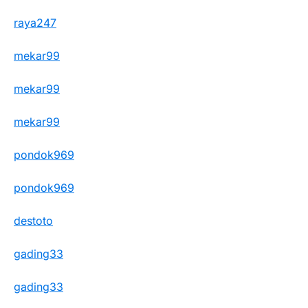
raya247
mekar99
mekar99
mekar99
pondok969
pondok969
destoto
gading33
gading33