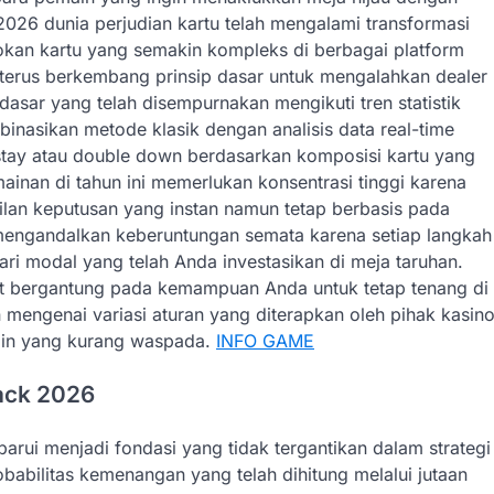
2026 dunia perjudian kartu telah mengalami transformasi
kan kartu yang semakin kompleks di berbagai platform
i terus berkembang prinsip dasar untuk mengalahkan dealer
 dasar yang telah disempurnakan mengikuti tren statistik
inasikan metode klasik dengan analisis data real-time
stay atau double down berdasarkan komposisi kartu yang
ainan di tahun ini memerlukan konsentrasi tinggi karena
lan keputusan yang instan namun tetap berbasis pada
 mengandalkan keberuntungan semata karena setiap langkah
ri modal yang telah Anda investasikan di meja taruhan.
at bergantung pada kemampuan Anda untuk tetap tenang di
mengenai variasi aturan yang diterapkan oleh pihak kasin
ain yang kurang waspada.
INFO GAME
jack 2026
arui menjadi fondasi yang tidak tergantikan dalam strategi
abilitas kemenangan yang telah dihitung melalui jutaan