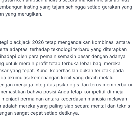
membangun insting yang tajam sehingga setiap gerakan yan
an yang merugikan.
tegi blackjack 2026 tetap mengandalkan kombinasi antara
rta adaptasi terhadap teknologi terbaru yang diterapkan
 dihadapi oleh para pemain semakin besar dengan adanya
g untuk meraih profit tetap terbuka lebar bagi mereka
sar yang tepat. Kunci keberhasilan bukan terletak pada
da akumulasi kemenangan kecil yang diraih melalui
Dengan menjaga integritas psikologis dan terus memperbarui
 memastikan bahwa posisi Anda tetap kompetitif di meja
u menjadi permainan antara kecerdasan manusia melawan
a adalah mereka yang paling siap secara mental dan teknis
ngan sangat cepat setiap detiknya.