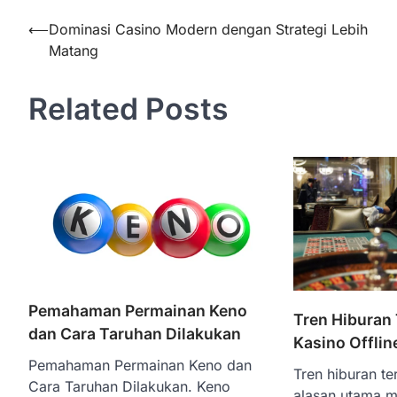
Post
⟵
Dominasi Casino Modern dengan Strategi Lebih
Matang
navigation
Related Posts
Pemahaman Permainan Keno
Tren Hiburan 
dan Cara Taruhan Dilakukan
Kasino Offlin
Pemahaman Permainan Keno dan
Tren hiburan te
Cara Taruhan Dilakukan. Keno
alasan utama 