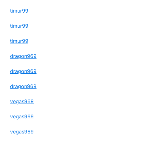
timur99
timur99
timur99
dragon969
dragon969
dragon969
vegas969
vegas969
h
vegas969