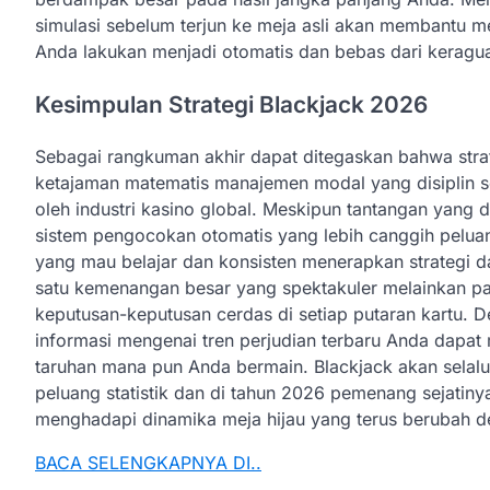
simulasi sebelum terjun ke meja asli akan membantu 
Anda lakukan menjadi otomatis dan bebas dari keragu
Kesimpulan Strategi Blackjack 2026
Sebagai rangkuman akhir dapat ditegaskan bahwa stra
ketajaman matematis manajemen modal yang disiplin se
oleh industri kasino global. Meskipun tantangan yang
sistem pengocokan otomatis yang lebih canggih peluan
yang mau belajar dan konsisten menerapkan strategi da
satu kemenangan besar yang spektakuler melainkan pa
keputusan-keputusan cerdas di setiap putaran kartu. 
informasi mengenai tren perjudian terbaru Anda dapat
taruhan mana pun Anda bermain. Blackjack akan selal
peluang statistik dan di tahun 2026 pemenang sejatiny
menghadapi dinamika meja hijau yang terus berubah de
BACA SELENGKAPNYA DI..