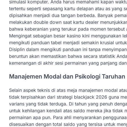
simulasi komputer. Anda harus memahami kapan waktu 
tertentu seperti sepasang kartu delapan atau as yang s
dipisahkan menjadi dua tangan berbeda. Banyak pemain
melakukan double down saat kartu dealer menunjukkan
bahwa keberanian yang terukur pada momen tersebut a
Mengingat sebagian besar kasino kini menggunakan le
mengikuti panduan tabel menjadi semakin krusial unt
Disiplin dalam mengikuti panduan ini tanpa menyimpa
beruntun akan memastikan bahwa secara statistik Anda
kemenangan di akhir sesi permainan yang panjang dan
Manajemen Modal dan Psikologi Taruhan
Selain aspek teknis di atas meja manajemen modal ata
tidak terpisahkan dari strategi blackjack 2026 guna
varians yang tidak terduga. Di tahun yang penuh deng
untuk kehilangan kendali atas saldo mereka jika tida
permainan apa pun. Para ahli menyarankan penggunaan
disesuaikan dengan total saldo yang tersisa untuk me