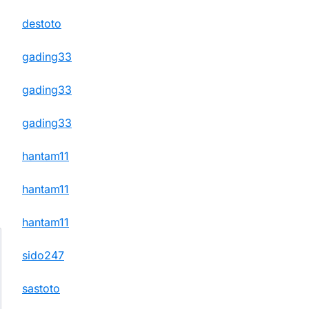
destoto
gading33
gading33
gading33
hantam11
hantam11
hantam11
sido247
sastoto