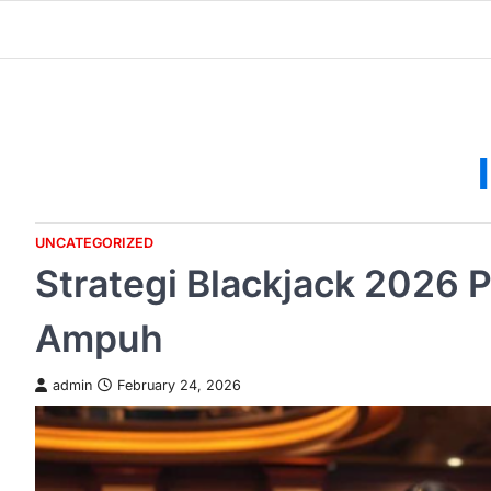
Skip
to
content
UNCATEGORIZED
Strategi Blackjack 2026
Ampuh
admin
February 24, 2026