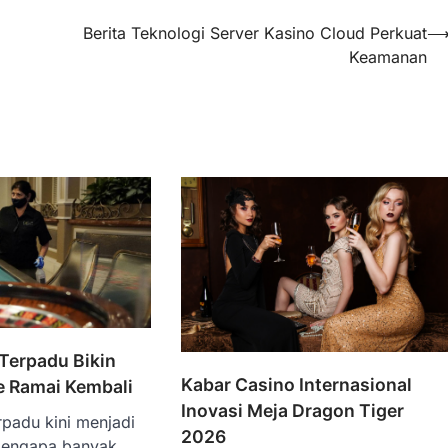
Berita Teknologi Server Kasino Cloud Perkuat
Keamanan
Terpadu Bikin
Kabar Casino Internasional
e Ramai Kembali
Inovasi Meja Dragon Tiger
rpadu kini menjadi
2026
mengapa banyak