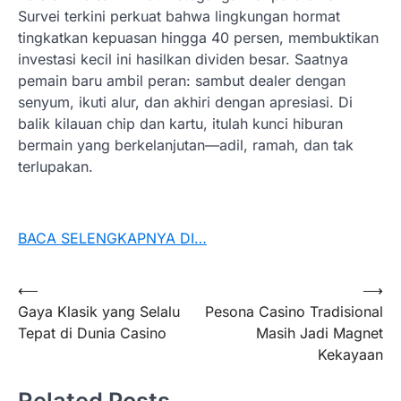
Survei terkini perkuat bahwa lingkungan hormat
tingkatkan kepuasan hingga 40 persen, membuktikan
investasi kecil ini hasilkan dividen besar. Saatnya
pemain baru ambil peran: sambut dealer dengan
senyum, ikuti alur, dan akhiri dengan apresiasi. Di
balik kilauan chip dan kartu, itulah kunci hiburan
bermain yang berkelanjutan—adil, ramah, dan tak
terlupakan.
BACA SELENGKAPNYA DI…
Post
⟵
⟶
Gaya Klasik yang Selalu
Pesona Casino Tradisional
navigation
Tepat di Dunia Casino
Masih Jadi Magnet
Kekayaan
Related Posts