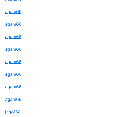
agam66
agam66
agam66
agam66
agam66
agam66
agam66
agam66
jago168