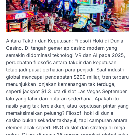
Antara Takdir dan Keputusan: Filosofi Hoki di Dunia
Casino. Di tengah gemerlap casino modern yang
semakin didominasi teknologi VR dan AI pada 2025,
perdebatan filosofis antara takdir dan keputusan
tetap jadi pusat perhatian para penjudi. Saat industri
global mencapai pendapatan $200 miliar, tren terbaru
menunjukkan lonjakan kemenangan tak terduga,
seperti jackpot $1,3 juta di slot Las Vegas September
lalu yang lahir dari putaran sederhana. Apakah itu
nasib yang tak terelakkan, atau keputusan pintar yang
memaksimalkan peluang? Filosofi hoki di dunia
casino bukan sekadar takhayul, tapi campuran antara
elemen acak seperti RNG di slot dan strategi di meja
poker. Di era di mana 26 persen populasi global suka