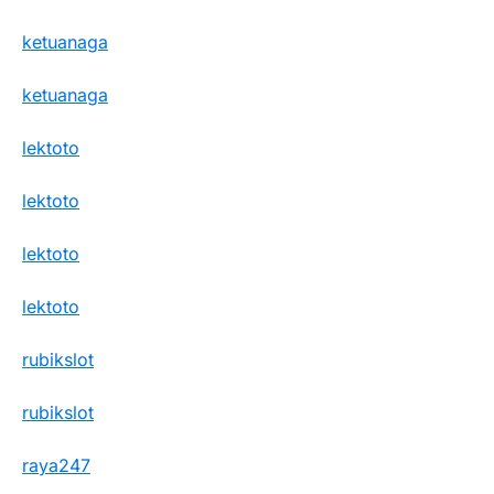
ketuanaga
ketuanaga
lektoto
lektoto
lektoto
lektoto
rubikslot
rubikslot
raya247