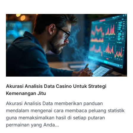
Akurasi Analisis Data Casino Untuk Strategi
Kemenangan Jitu
Akurasi Analisis Data memberikan panduan
mendalam mengenai cara membaca peluang statistik
guna memaksimalkan hasil di setiap putaran
permainan yang Anda…