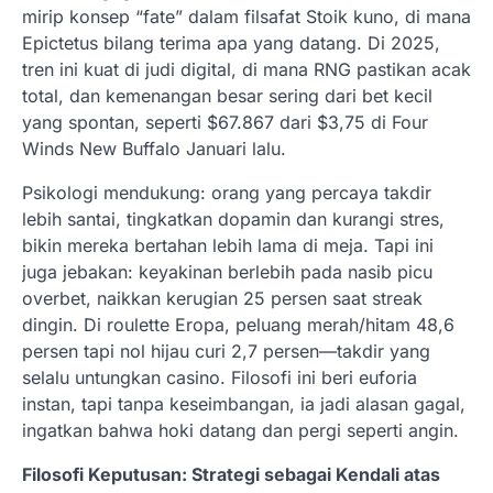
mirip konsep “fate” dalam filsafat Stoik kuno, di mana
Epictetus bilang terima apa yang datang. Di 2025,
tren ini kuat di judi digital, di mana RNG pastikan acak
total, dan kemenangan besar sering dari bet kecil
yang spontan, seperti $67.867 dari $3,75 di Four
Winds New Buffalo Januari lalu.
Psikologi mendukung: orang yang percaya takdir
lebih santai, tingkatkan dopamin dan kurangi stres,
bikin mereka bertahan lebih lama di meja. Tapi ini
juga jebakan: keyakinan berlebih pada nasib picu
overbet, naikkan kerugian 25 persen saat streak
dingin. Di roulette Eropa, peluang merah/hitam 48,6
persen tapi nol hijau curi 2,7 persen—takdir yang
selalu untungkan casino. Filosofi ini beri euforia
instan, tapi tanpa keseimbangan, ia jadi alasan gagal,
ingatkan bahwa hoki datang dan pergi seperti angin.
Filosofi Keputusan: Strategi sebagai Kendali atas