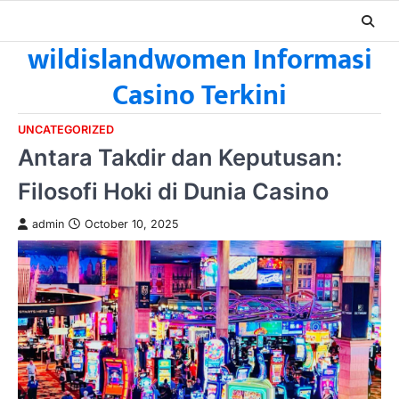
Skip
to
wildislandwomen Informasi
content
Casino Terkini
UNCATEGORIZED
Antara Takdir dan Keputusan:
Filosofi Hoki di Dunia Casino
admin
October 10, 2025