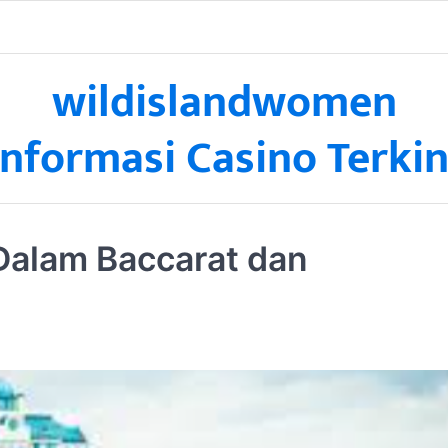
wildislandwomen
Informasi Casino Terkin
 Dalam Baccarat dan