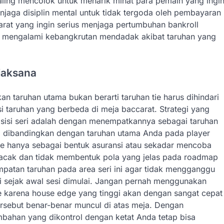
aling mencolok untuk menarik minat para pemain yang ingi
aga disiplin mental untuk tidak tergoda oleh pembayaran
ccarat yang ingin serius menjaga pertumbuhan bankroll
us mengalami kebangkrutan mendadak akibat taruhan yang
jaksana
kan taruhan utama bukan berarti taruhan tie harus dihindari
 taruhan yang berbeda di meja baccarat. Strategi yang
posisi seri adalah dengan menempatkannya sebagai taruhan
il dibandingkan dengan taruhan utama Anda pada player
e hanya sebagai bentuk asuransi atau sekadar mencoba
t acak dan tidak membentuk pola yang jelas pada roadmap
mpatan taruhan pada area seri ini agar tidak mengganggu
 sejak awal sesi dimulai. Jangan pernah menggunakan
tie karena house edge yang tinggi akan dengan sangat cepat
ersebut benar-benar muncul di atas meja. Dengan
bahan yang dikontrol dengan ketat Anda tetap bisa