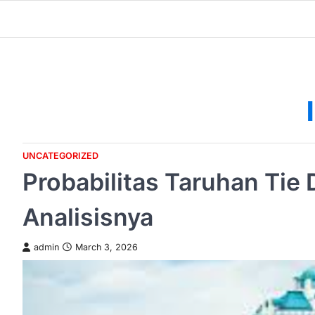
Skip
to
content
UNCATEGORIZED
Probabilitas Taruhan Tie
Analisisnya
admin
March 3, 2026