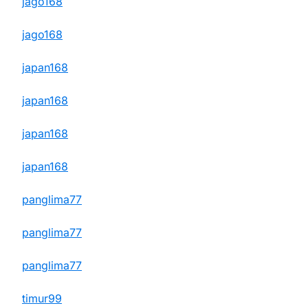
jago168
jago168
g
japan168
japan168
japan168
japan168
panglima77
panglima77
panglima77
timur99