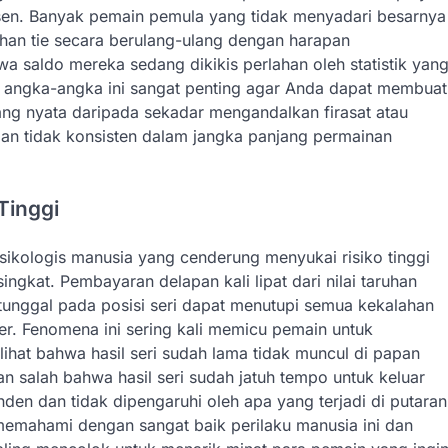
sen. Banyak pemain pemula yang tidak menyadari besarnya
uhan tie secara berulang-ulang dengan harapan
saldo mereka sedang dikikis perlahan oleh statistik yan
 angka-angka ini sangat penting agar Anda dapat membuat
ang nyata daripada sekadar mengandalkan firasat atau
dan tidak konsisten dalam jangka panjang permainan
Tinggi
psikologis manusia yang cenderung menyukai risiko tinggi
gkat. Pembayaran delapan kali lipat dari nilai taruhan
tunggal pada posisi seri dapat menutupi semua kekalahan
er. Fenomena ini sering kali memicu pemain untuk
ihat bahwa hasil seri sudah lama tidak muncul di papan
n salah bahwa hasil seri sudah jatuh tempo untuk keluar
nden dan tidak dipengaruhi oleh apa yang terjadi di putaran
memahami dengan sangat baik perilaku manusia ini dan