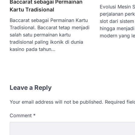
Baccarat sebagai Permainan
Evolusi Mesin 
Kartu Tradisional
perjalanan pe
Baccarat sebagai Permainan Kartu
slot dari siste
Tradisional. Baccarat tetap menjadi
hingga menjadi 
salah satu permainan kartu
modern yang leb
tradisional paling ikonik di dunia
kasino pada tahun…
Leave a Reply
Your email address will not be published.
Required fie
Comment
*