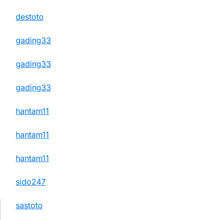
destoto
gading33
gading33
gading33
hantam11
hantam11
hantam11
sido247
sastoto